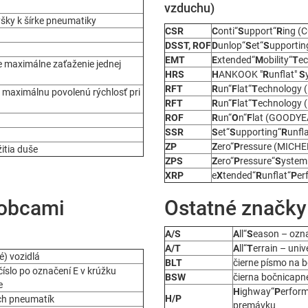
vzduchu)
ýšky k šírke pneumatiky
CSR
C
onti“
S
upport“
R
ing (
DSST, ROF
D
unlop“
S
et“
S
upportin
EMT
E
xtended“
M
obility“
T
e
e maximálne zaťaženie jednej
HRS
H
ANKOOK "
R
unflat"
S
RFT
R
un“
F
lat“
T
echnology
 maximálnu povolenú rýchlosť pri
RFT
R
un“
F
lat“
T
echnology (
ROF
R
un“
O
n“
F
lat (GOODYE
SSR
S
et“
S
upporting“
R
unfl
ZP
Z
ero“
P
ressure (MICHE
itia duše
ZPS
Z
ero“
P
ressure“
S
yste
XRP
e
X
tended“
R
unflat“
P
er
robcami
Ostatné značky
A/S
A
ll“
S
eason – ozna
A/T
A
ll“
T
errain – uni
é) vozidlá
BLT
čierne písmo na b
íslo po označení E v krúžku
BSW
čierna bočnicapn
e
H
ighway“
P
erform
H/P
ch pneumatík
premávku