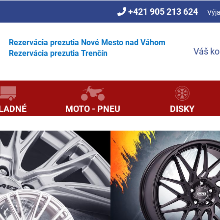
+421 905 213 624
Výj
Rezervácia prezutia Nové Mesto nad Váhom
Váš ko
Rezervácia prezutia Trenčín
LADNÉ
MOTO - PNEU
DISKY