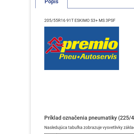
Popis
205/55R16 91T ESKIMO S3+ MS 3PSF
Príklad označenia pneumatiky (225/4
Nasledujúca tabuľka zobrazuje vysvetlivky zák