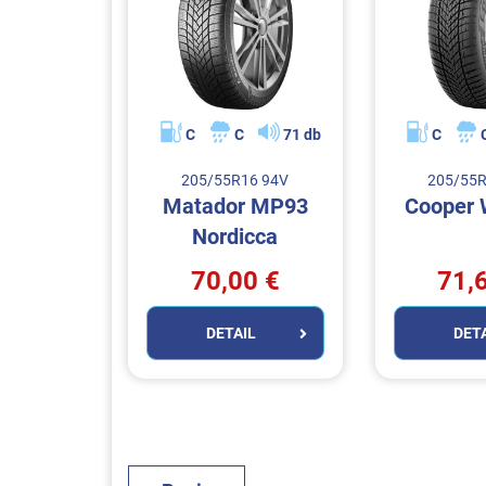
C
C
71 db
C
205/55R16 94V
205/55
Matador MP93
Cooper
Nordicca
70,00 €
71,
DETAIL
DET