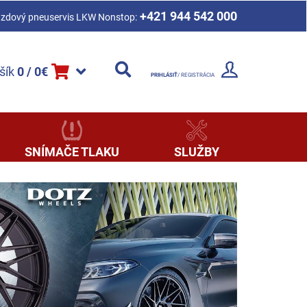
+421 944 542 000
azdový pneuservis LKW Nonstop:
šík
0 / 0€
PRIHLÁSIŤ
/ REGISTRÁCIA
SNÍMAČE TLAKU
SLUŽBY