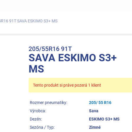
5R16 91T SAVA ESKIMO S3+ MS
205/55R16 91T
SAVA ESKIMO S3+
MS
Tento produkt si práve pozerá 1 klient
Rozmer pneumatiky:
205/ 55 R16
Výrobca:
Sava
Dezén:
ESKIMO S3+ MS
Sezóna / Typ:
Zimné