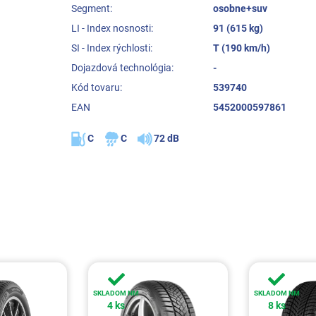
Segment:
osobne+suv
LI - Index nosnosti:
91 (615 kg)
SI - Index rýchlosti:
T (190 km/h)
Dojazdová technológia:
-
Kód tovaru:
539740
EAN
5452000597861
C
C
72 dB
SKLADOM NM
SKLADOM NM
4 ks
8 ks