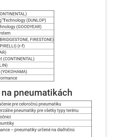
CONTINENTAL)
g“
T
echnology (DUNLOP)
chnology (GOODYEAR)
ystem
 (BRIDGESTONE, FIRESTONE)
PIRELLI) (r-f)
AR)
at (CONTINENTAL)
LIN)
m (YOKOHAMA)
formance
 na pneumatikách
čenie pre celoročnú pneumatiku
verzálne pneumatiky pre všetky typy terénu
očnici
eumtiky
ance – pneumatiky určené na diaľničnú