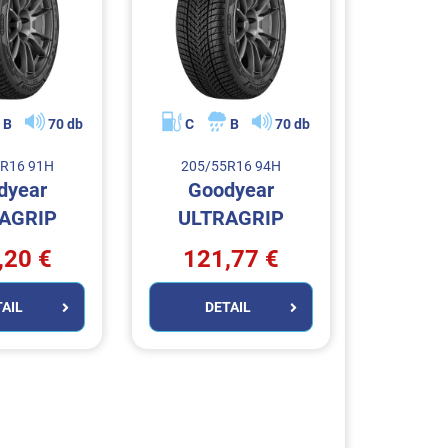
B
70 db
C
B
70 db
R16 91H
205/55R16 94H
dyear
Goodyear
AGRIP
ULTRAGRIP
MANCE 3
PERFORMANCE 3
,20 €
121,77 €
TAIL
DETAIL