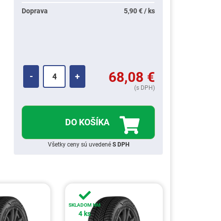
Doprava
5,90 € / ks
68,08
€
-
+
(s DPH)
DO KOŠÍKA
Všetky ceny sú uvedené
S DPH
SKLADOM NM
4 ks