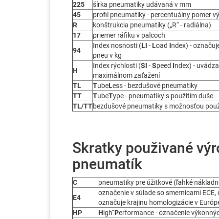
225
šírka pneumatiky udávaná v mm
45
profil pneumatiky - percentuálny pomer v
R
konštrukcia pneumatiky („R“ - radiálna)
17
priemer ráfiku v palcoch
Index nosnosti (
LI
-
L
oad
I
ndex) - označuj
94
pneu v kg
Index rýchlosti (
SI
-
S
peed
I
ndex) - uvádza
H
maximálnom zaťažení
TL
T
ube
L
ess - bezdušové pneumatiky
TT
T
ube
T
ype - pneumatiky s použitím duše
TL/TT
bezdušové pneumatiky s možnosťou použ
Skratky použivané vý
pneumatík
C
pneumatiky pre úžitkové (ľahké nákladn
označenie v súlade so smernicami ECE, č
E4
označuje krajinu homologizácie v Európ
HP
H
igh“
P
erformance - označenie výkonný