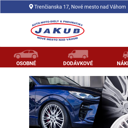
Pneumatiky, hliníkové disky, plechové disky | pneuprofi.sk
Trenčianska 17, Nové mesto nad Váhom
OSOBNÉ
DODÁVKOVÉ
NÁK