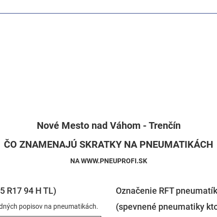
Nové Mesto nad Váhom - Trenčín
ČO ZNAMENAJÚ SKRATKY NA PNEUMATIKÁCH
NA WWW.PNEUPROFI.SK
5 R17 94 H TL)
Označenie RFT pneumatík
(spevnené pneumatiky kt
ladných popisov na pneumatikách.