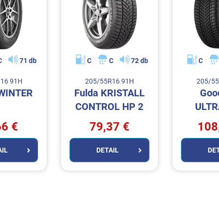
C
71 db
C
C
72 db
C
R16 91H
205/55R16 91H
205/55
 WINTER
Fulda KRISTALL
Goo
CONTROL HP 2
ULTR
PERFOR
66 €
79,37 €
108
AIL
DETAIL
DE